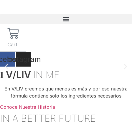
Ir
al
contenido
Cart
cebook
Instagram
I
V
/
LIV
IN ME
En V/LIV creemos que menos es más y por eso nuestra
fórmula contiene solo los ingredientes necesarios
Conoce Nuestra Historia
IN A BETTER FUTURE