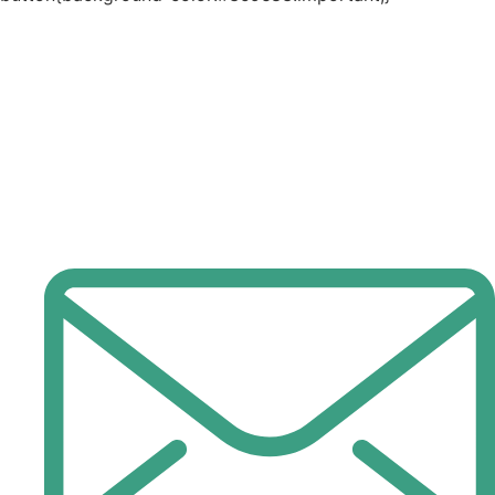
Aviso de Privacidad
Términos y Condiciones
Nuestra filosofìía está presente en cada uno de nuestros
productos: la fórmula incluye solo los ingredientes
esenciales, asegurando calidad premium y resultados
excepcionales. Cada componente es cuidadosamente
seleccionado para ofrecerte solo lo mejor.